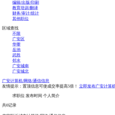
编辑/出版/印刷
教育培训/翻译
财务/审计/统计
其他职位
区域查找
不限
广安区
华蓥
岳池
武胜
邻水
广安城南
广安城北
广安计算机/网络/通信信息
友情提示：置顶信息可使成交率提高5倍！
立即发布广安计算机/
求职位
发布时间
个人简介
共0记录