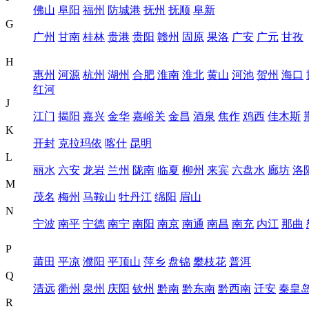
佛山
阜阳
福州
防城港
抚州
抚顺
阜新
G
广州
甘南
桂林
贵港
贵阳
赣州
固原
果洛
广安
广元
甘孜
H
惠州
河源
杭州
湖州
合肥
淮南
淮北
黄山
河池
贺州
海口
红河
J
江门
揭阳
嘉兴
金华
嘉峪关
金昌
酒泉
焦作
鸡西
佳木斯
K
开封
克拉玛依
喀什
昆明
L
丽水
六安
龙岩
兰州
陇南
临夏
柳州
来宾
六盘水
廊坊
洛
M
茂名
梅州
马鞍山
牡丹江
绵阳
眉山
N
宁波
南平
宁德
南宁
南阳
南京
南通
南昌
南充
内江
那曲
P
莆田
平凉
濮阳
平顶山
萍乡
盘锦
攀枝花
普洱
Q
清远
衢州
泉州
庆阳
钦州
黔南
黔东南
黔西南
迁安
秦皇
R