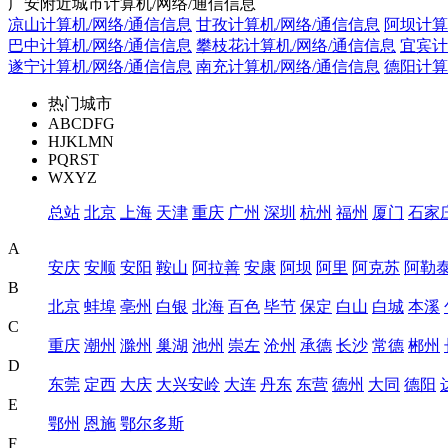
广安附近城市计算机/网络/通信信息
凉山计算机/网络/通信信息
甘孜计算机/网络/通信信息
阿坝计算
巴中计算机/网络/通信信息
攀枝花计算机/网络/通信信息
宜宾计
遂宁计算机/网络/通信信息
南充计算机/网络/通信信息
德阳计算
热门城市
ABCDFG
HJKLMN
PQRST
WXYZ
总站
北京
上海
天津
重庆
广州
深圳
杭州
福州
厦门
石家
A
安庆
安顺
安阳
鞍山
阿拉善
安康
阿坝
阿里
阿克苏
阿勒
B
北京
蚌埠
亳州
白银
北海
百色
毕节
保定
白山
白城
本溪
C
重庆
潮州
滁州
巢湖
池州
崇左
沧州
承德
长沙
常德
郴州
D
东莞
定西
大庆
大兴安岭
大连
丹东
东营
德州
大同
德阳
E
鄂州
恩施
鄂尔多斯
F