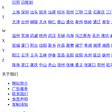
日照
日喀则
S
上海
深圳
汕头
韶关
汕尾
绍兴
宿州
三明
三亚
石家庄
三
T
天津
台州
铜陵
天水
铜仁
唐山
通化
泰州
铁岭
通辽
泰安
W
温州
芜湖
武威
梧州
武汉
无锡
乌海
乌兰察布
吴忠
潍坊
X
宣城
厦门
邢台
信阳
新乡
许昌
襄樊
咸宁
孝感
湘潭
湘西
Y
阳江
云浮
义乌
玉林
伊春
宜昌
岳阳
益阳
永州
延边
扬州
Z
珠海
湛江
肇庆
中山
舟山
漳州
张掖
遵义
张家口
郑州
驻
关于我们
网站简介
广告服务
联系我们
免责声明
发帖须知