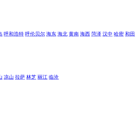
岛
呼和浩特
呼伦贝尔
海东
海北
黄南
海西
菏泽
汉中
哈密
和田
山
凉山
拉萨
林芝
丽江
临沧