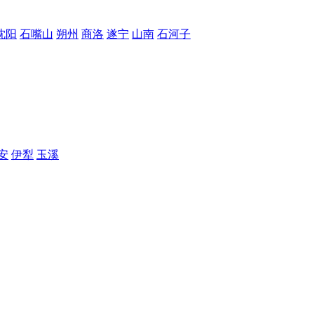
沈阳
石嘴山
朔州
商洛
遂宁
山南
石河子
安
伊犁
玉溪