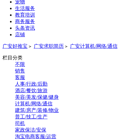
宠物
生活服务
教育培训
商务服务
头条资讯
店铺
广安好推宝
广安求职简历
广安计算机/网络/通信
>
>
栏目分类
不限
销售
客服
人事/行政/后勤
酒店/餐饮/旅游
美容/美发/保健/健身
计算机/网络/通信
建筑/房产/装修/物业
普工/技工/生产
司机
家政保洁/安保
淘宝电商客服/运营