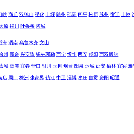
门峡
商丘
双鸭山
绥化
十堰
随州
邵阳
四平
松原
苏州
宿迁
上饶
太原
铜川
吐鲁番
塔城
威海
渭南
乌鲁木齐
文山
徐州
新余
兴安盟
锡林郭勒
西宁
忻州
西安
咸阳
西双版纳
盐城
鹰潭
宜春
营口
银川
玉树
烟台
阳泉
运城
延安
榆林
宜宾
雅
马店
周口
株洲
张家界
镇江
中卫
淄博
枣庄
自贡
资阳
昭通