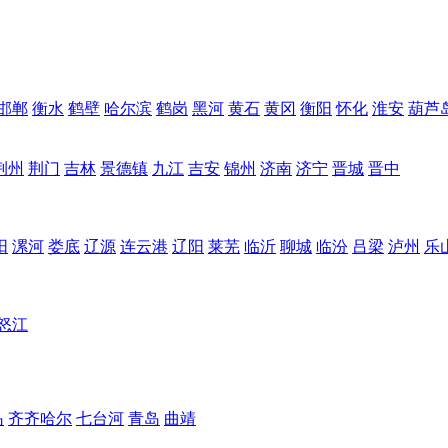
邯郸
衡水
鹤壁
哈尔滨
鹤岗
黑河
黄石
黄冈
衡阳
怀化
淮安
葫芦
荆州
荆门
吉林
景德镇
九江
吉安
锦州
济南
济宁
晋城
晋中
阳
漯河
娄底
辽源
连云港
辽阳
莱芜
临沂
聊城
临汾
吕梁
泸州
乐
怒江
岛
齐齐哈尔
七台河
青岛
曲靖