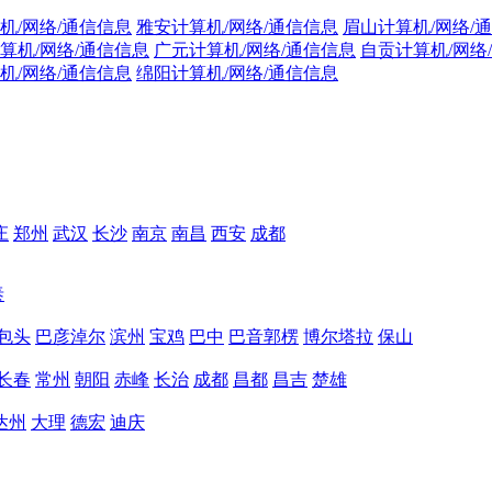
机/网络/通信信息
雅安计算机/网络/通信信息
眉山计算机/网络/
算机/网络/通信信息
广元计算机/网络/通信信息
自贡计算机/网络
机/网络/通信信息
绵阳计算机/网络/通信信息
庄
郑州
武汉
长沙
南京
南昌
西安
成都
泰
包头
巴彦淖尔
滨州
宝鸡
巴中
巴音郭楞
博尔塔拉
保山
长春
常州
朝阳
赤峰
长治
成都
昌都
昌吉
楚雄
达州
大理
德宏
迪庆